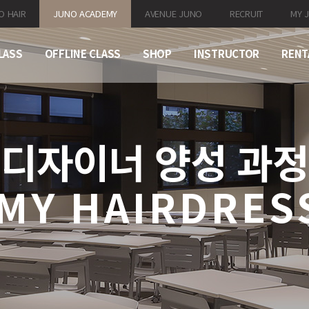
O HAIR
JUNO ACADEMY
AVENUE JUNO
RECRUIT
MY 
LASS
OFFLINE CLASS
SHOP
INSTRUCTOR
RENT
디자이너 양성 과정
MY
HAIRDRES