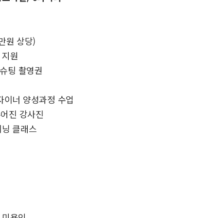
0만원 상당)
 지원
토슈팅 촬영권
자이너 양성과정 수업
루어진 강사진
이닝 클래스
 미용인